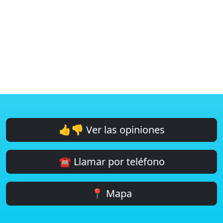
👍👎 Ver las opiniones
☎️ Llamar por teléfono
📍 Mapa