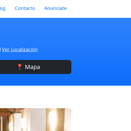
log
Contacto
Anunciate
d
Ver Localización
📍 Mapa