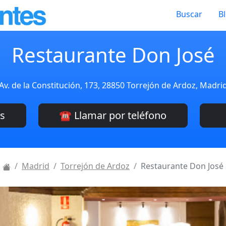
Buscar
B
Restaurante Don José
Av. de la Constitución, 173, 28850 Torrejón de Ardoz, Madri
es
☎️ Llamar por teléfono
Madrid
Torrejón de Ardoz
Restaurante Don José