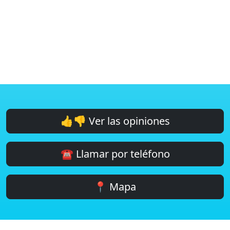
👍👎 Ver las opiniones
☎️ Llamar por teléfono
📍 Mapa