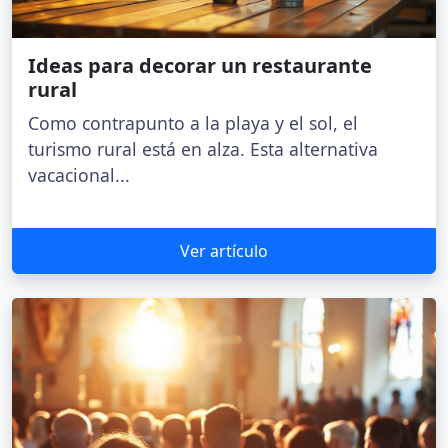
Ideas para decorar un restaurante
rural
Como contrapunto a la playa y el sol, el
turismo rural está en alza. Esta alternativa
vacacional...
Ver artículo