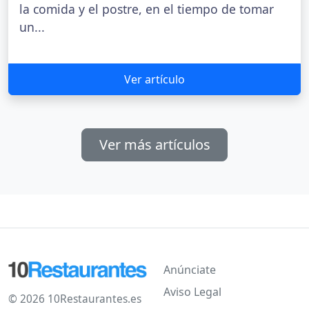
la comida y el postre, en el tiempo de tomar
un...
Ver artículo
Ver más artículos
Anúnciate
Aviso Legal
© 2026 10Restaurantes.es