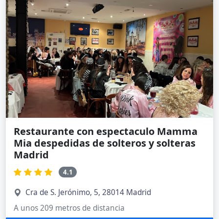
Restaurante con espectaculo Mamma
Mia despedidas de solteros y solteras
Madrid
4.1
Cra de S. Jerónimo, 5, 28014 Madrid
A unos 209 metros de distancia