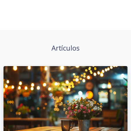
Artículos