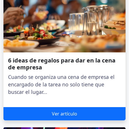
6 ideas de regalos para dar en la cena
de empresa
Cuando se organiza una cena de empresa el
encargado de la tarea no solo tiene que
buscar el lugar...
Ver artículo