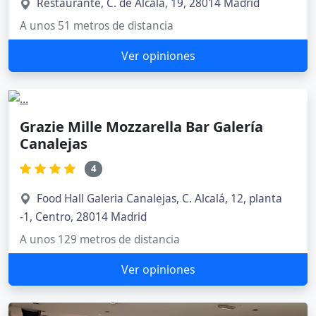
Restaurante, C. de Alcalá, 19, 28014 Madrid
A unos 51 metros de distancia
Ver opiniones
Grazie Mille Mozzarella Bar Galería
Canalejas
4
Food Hall Galeria Canalejas, C. Alcalá, 12, planta
-1, Centro, 28014 Madrid
A unos 129 metros de distancia
Ver opiniones