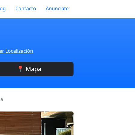
log
Contacto
Anunciate
er Localización
📍 Mapa
la