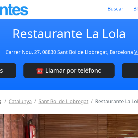
Buscar
B
Restaurante La Lola
Carrer Nou, 27, 08830 Sant Boi de Llobregat, Barcelona
V
es
☎️ Llamar por teléfono
Catalunya
Sant Boi de Llobregat
Restaurante La Lo