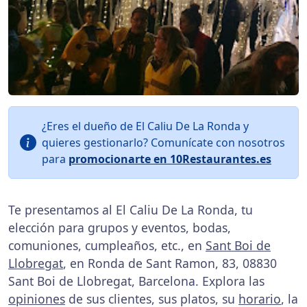
¿Eres el dueño de El Caliu De La Ronda y
quieres gestionarlo? Comunícate con nosotros
para
promocionarte en 10Restaurantes.es
Te presentamos al El Caliu De La Ronda, tu
elección para grupos y eventos, bodas,
comuniones, cumpleaños, etc., en
Sant Boi de
Llobregat
, en Ronda de Sant Ramon, 83, 08830
Sant Boi de Llobregat, Barcelona. Explora las
opiniones
de sus clientes, sus platos, su
horario
, la