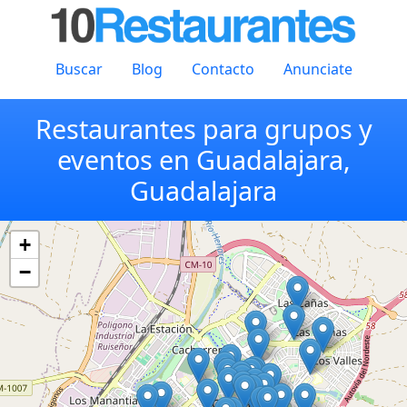
Buscar
Blog
Contacto
Anunciate
Restaurantes para grupos y
eventos en Guadalajara,
Guadalajara
+
−