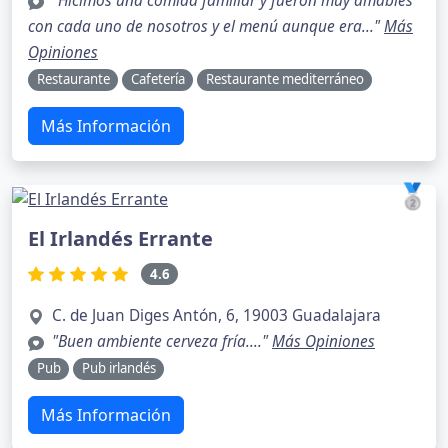
"Hicimos una comida familiar y fueron muy amables
con cada uno de nosotros y el menú aunque era..."
Más
Opiniones
Restaurante
Cafetería
Restaurante mediterráneo
Más Información
🥈
El Irlandés Errante
4.6
C. de Juan Diges Antón, 6, 19003 Guadalajara
"Buen ambiente cerveza fría...."
Más Opiniones
Pub
Pub irlandés
Más Información