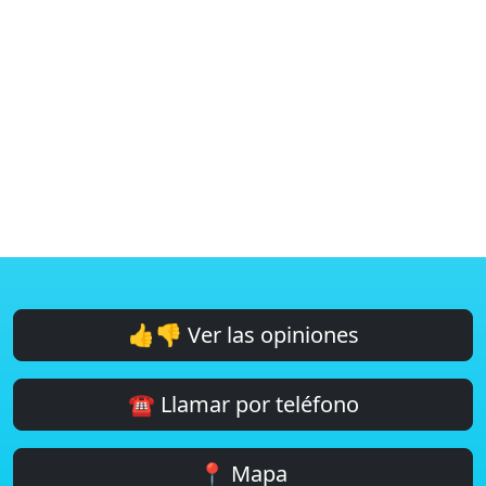
👍👎 Ver las opiniones
☎️ Llamar por teléfono
📍 Mapa