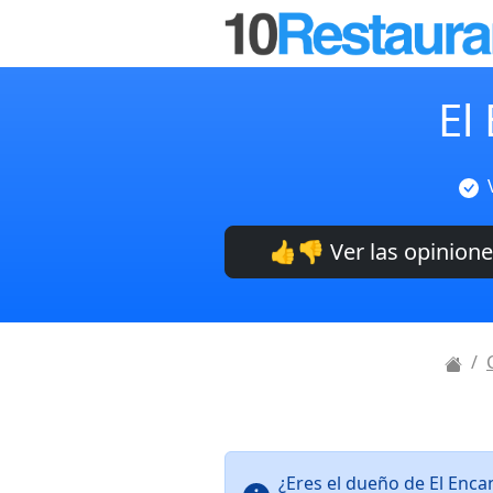
El
👍👎 Ver las opinion
¿Eres el dueño de El Enca