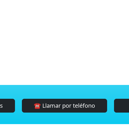
es
☎️ Llamar por teléfono