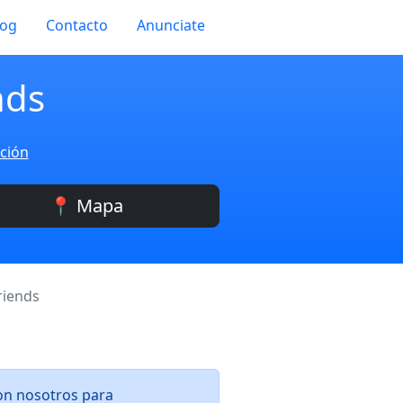
log
Contacto
Anunciate
nds
ación
📍 Mapa
riends
con nosotros para