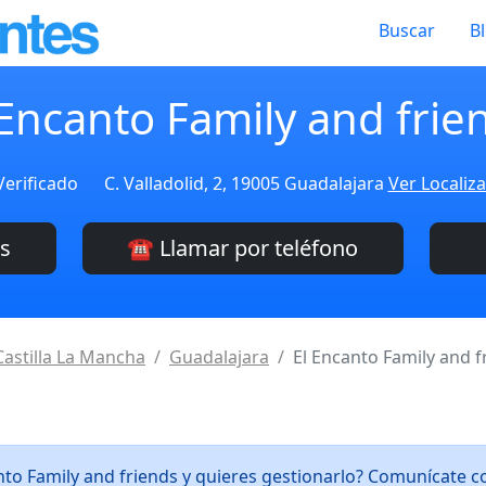
Buscar
B
 Encanto Family and frie
Verificado
C. Valladolid, 2, 19005 Guadalajara
Ver Localiz
es
☎️ Llamar por teléfono
Castilla La Mancha
Guadalajara
El Encanto Family and f
nto Family and friends y quieres gestionarlo? Comunícate 