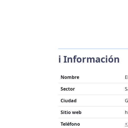
ℹ️ Información
Nombre
E
Sector
S
Ciudad
G
Sitio web
h
Teléfono
+