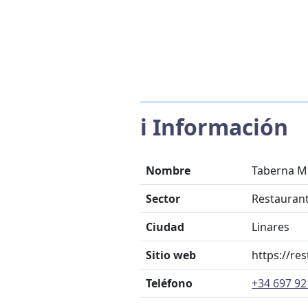
ℹ️ Información
Nombre
Taberna Mu
Sector
Restauran
Ciudad
Linares
Sitio web
https://re
Teléfono
+34 697 92