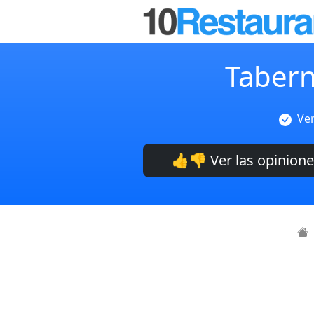
Tabern
Ver
👍👎 Ver las opinion