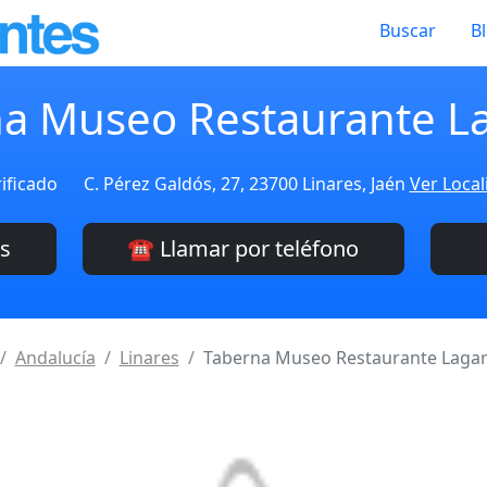
Buscar
B
a Museo Restaurante La
ificado
C. Pérez Galdós, 27, 23700 Linares, Jaén
Ver Local
es
☎️ Llamar por teléfono
Andalucía
Linares
Taberna Museo Restaurante Lagart