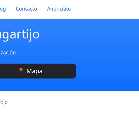
log
Contacto
Anunciate
gartijo
ización
📍 Mapa
ijo