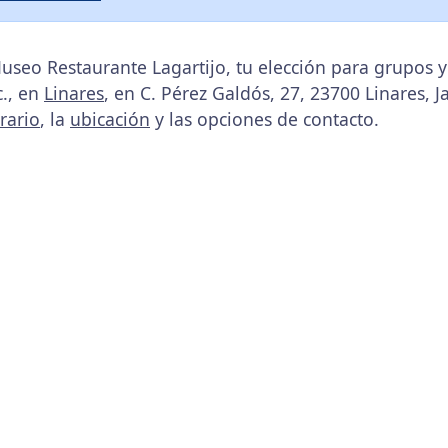
seo Restaurante Lagartijo, tu elección para grupos y
., en
Linares
, en C. Pérez Galdós, 27, 23700 Linares, J
rario
, la
ubicación
y las opciones de contacto.