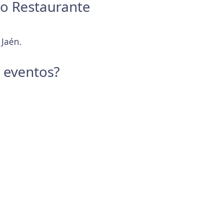
eo Restaurante
 Jaén.
y eventos?