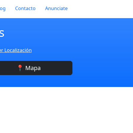
log
Contacto
Anunciate
s
r Localización
📍 Mapa