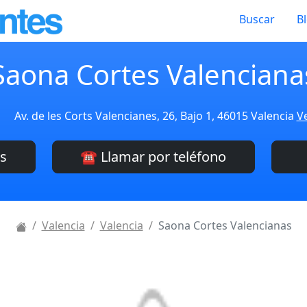
Buscar
B
Saona Cortes Valenciana
Av. de les Corts Valencianes, 26, Bajo 1, 46015 Valencia
Ve
es
☎️ Llamar por teléfono
Valencia
Valencia
Saona Cortes Valencianas