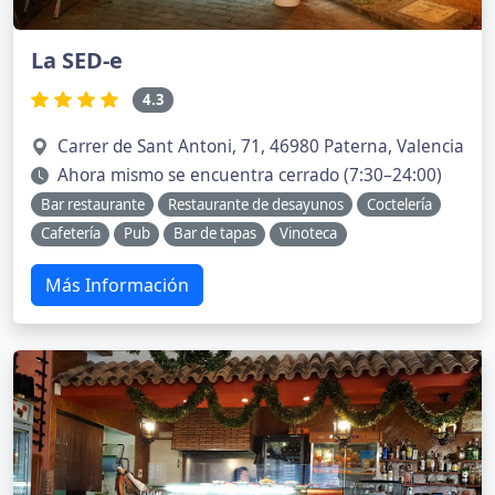
La SED-e
4.3
Carrer de Sant Antoni, 71, 46980 Paterna, Valencia
Ahora mismo se encuentra cerrado (7:30–24:00)
Bar restaurante
Restaurante de desayunos
Coctelería
Cafetería
Pub
Bar de tapas
Vinoteca
Más Información