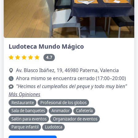
Ludoteca Mundo Mágico
4.7
Av. Blasco Ibáñez, 19, 46980 Paterna, Valencia
Ahora mismo se encuentra cerrado (17:00–20:00)
"Hecimos el cumpleaños del peque y todo muy bien"
Más Opiniones
Restaurante
Profesional de los globos
Sala de banquetes
Animador
Cafetería
Salón para eventos
Organizador de eventos
Parque infantil
Ludoteca