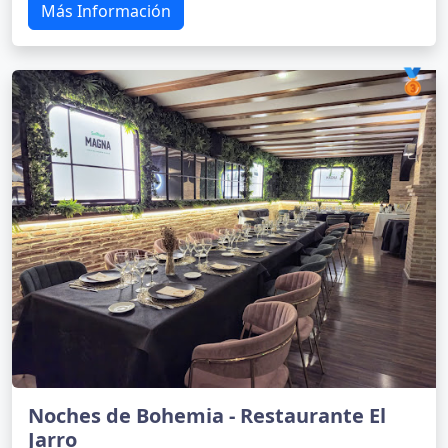
Más Información
🥉
Noches de Bohemia - Restaurante El
Jarro