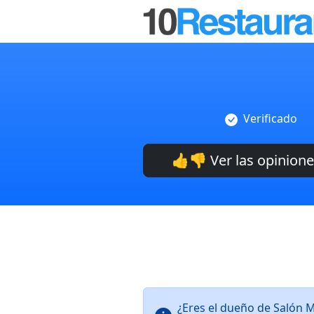
Verificado
👍👎 Ver las opinion
¿Eres el dueño de Salón 