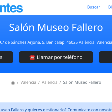
Buscar
B
Salón Museo Fallero
C/ de Sánchez Arjona, 5, Benicalap, 46025 València, Valenci
es
☎️ Llamar por teléfono
Valencia
Valencia
Salón Museo Fallero
Museo Fallero y quieres gestionarlo? Comunícate con nosot