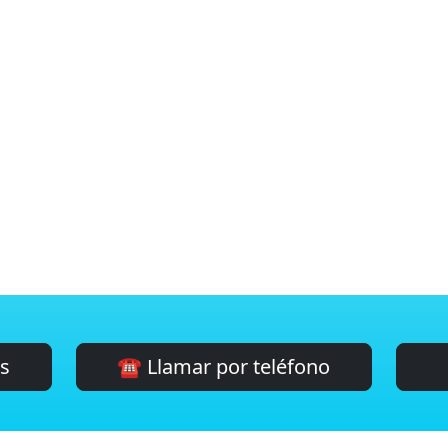
es
☎️ Llamar por teléfono