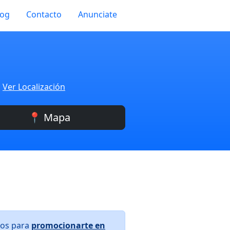
log
Contacto
Anunciate
a
Ver Localización
📍 Mapa
ros para
promocionarte en