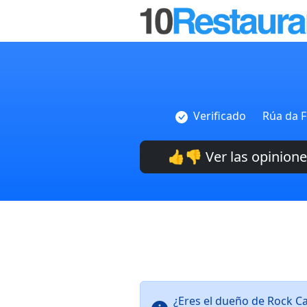
Verificado
Rúa da F
👍👎 Ver las opinion
¿Eres el dueño de Rock C