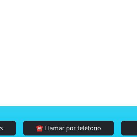
es
☎️ Llamar por teléfono