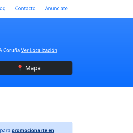
log
Contacto
Anunciate
 A Coruña
Ver Localización
📍 Mapa
 para
promocionarte en