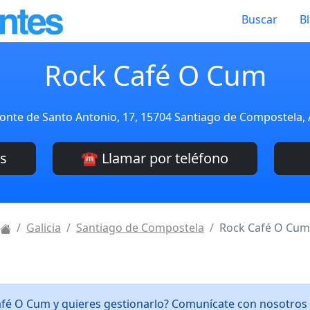
Buscar
B
Rock Café O Cum
onte de Santo Antonio, 17, 15704 Santiago de Compostela,
es
☎️ Llamar por teléfono
Galicia
Santiago de Compostela
Rock Café O Cum
afé O Cum y quieres gestionarlo? Comunícate con nosotros