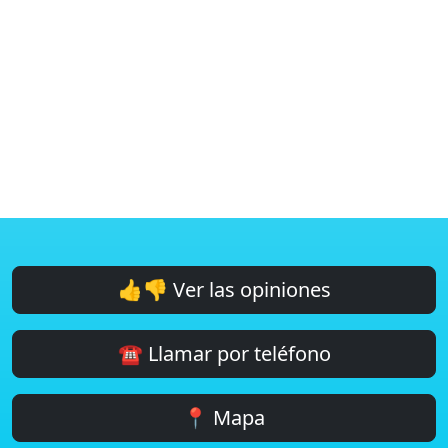
👍👎 Ver las opiniones
☎️ Llamar por teléfono
📍 Mapa