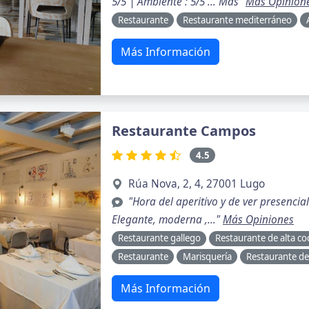
5/5 | Ambiente : 5/5 … Más"
Más Opinion
Restaurante
Restaurante mediterráneo
Más Información
Restaurante Campos
4.5
Rúa Nova, 2, 4, 27001 Lugo
"Hora del aperitivo y de ver presenci
Elegante, moderna ,..."
Más Opiniones
Restaurante gallego
Restaurante de alta co
Restaurante
Marisquería
Restaurante de
Más Información