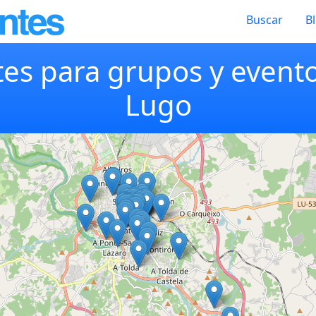
Buscar
B
es para grupos y event
Lugo