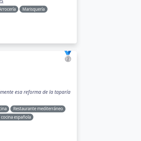
es
Arrocería
Marisquería
🥈
almente esa reforma de la taparía
cina
Restaurante mediterráneo
 cocina española