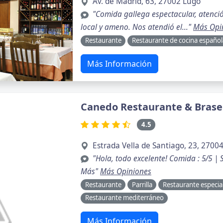
Av. de Madrid, 63, 27002 Lugo
"Comida gallega espectacular, atenc
local y ameno. Nos atendió el..."
Más Opi
Restaurante
Restaurante de cocina español
Más Información
Canedo Restaurante & Brase
4.5
Estrada Vella de Santiago, 23, 2700
"Hola, todo excelente! Comida : 5/5 | S
Más"
Más Opiniones
Restaurante
Parrilla
Restaurante especia
Restaurante mediterráneo
Más Información