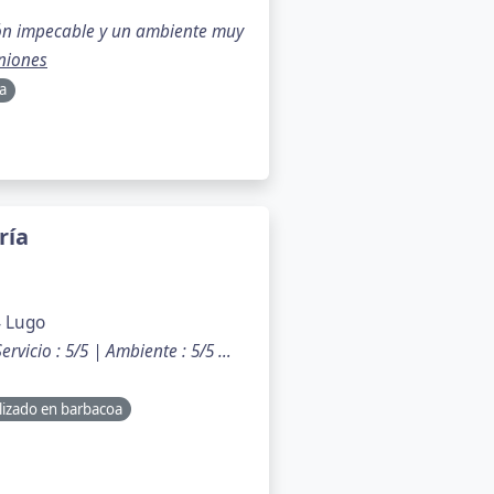
ión impecable y un ambiente muy
niones
a
ría
4 Lugo
ervicio : 5/5 | Ambiente : 5/5 …
lizado en barbacoa