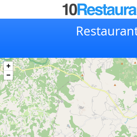
Restaurant
+
−