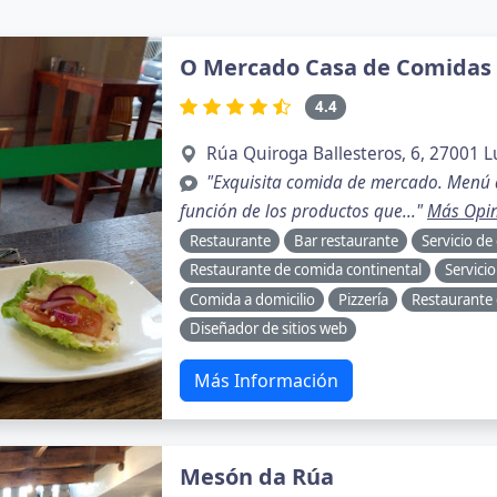
O Mercado Casa de Comidas
4.4
Rúa Quiroga Ballesteros, 6, 27001 
"Exquisita comida de mercado. Menú d
función de los productos que..."
Más Opi
Restaurante
Bar restaurante
Servicio de
Restaurante de comida continental
Servici
Comida a domicilio
Pizzería
Restaurante 
Diseñador de sitios web
Más Información
Mesón da Rúa