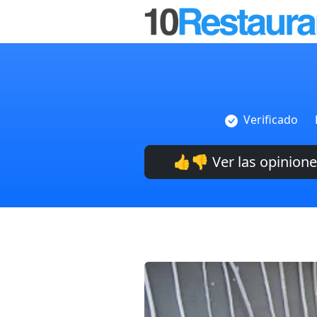
Verificado
👍👎 Ver las opinion