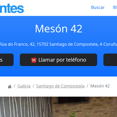
Buscar
B
Mesón 42
Rúa do Franco, 42, 15702 Santiago de Compostela, A Coruñ
es
☎️ Llamar por teléfono
Galicia
Santiago de Compostela
Mesón 42