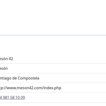
són 42
esón
ntiago de Compostela
tp://www.meson42.com/index.php
4 981 58 10 09