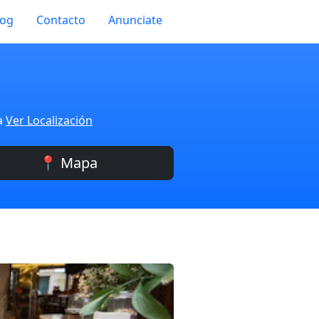
log
Contacto
Anunciate
a
Ver Localización
📍 Mapa