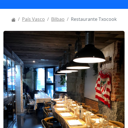
País Vasco
Bilbao
Restaurante Txocook