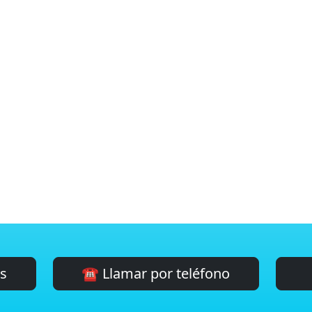
es
☎️ Llamar por teléfono