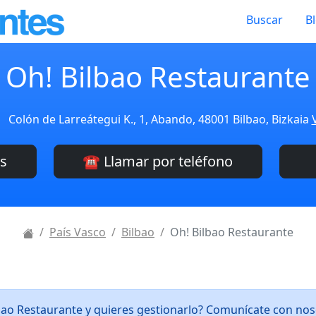
Buscar
B
Oh! Bilbao Restaurante
Colón de Larreátegui K., 1, Abando, 48001 Bilbao, Bizkaia
es
☎️ Llamar por teléfono
País Vasco
Bilbao
Oh! Bilbao Restaurante
lbao Restaurante y quieres gestionarlo? Comunícate con no