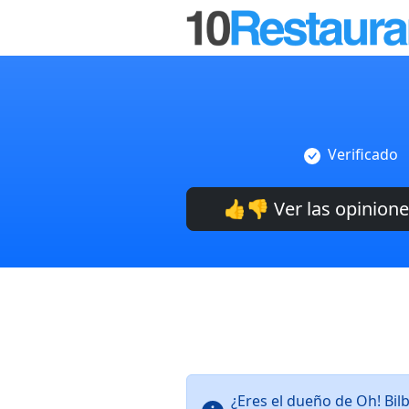
Verificado
👍👎 Ver las opinion
¿Eres el dueño de Oh! Bi