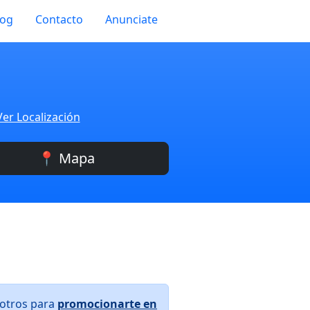
log
Contacto
Anunciate
Ver Localización
📍 Mapa
sotros para
promocionarte en