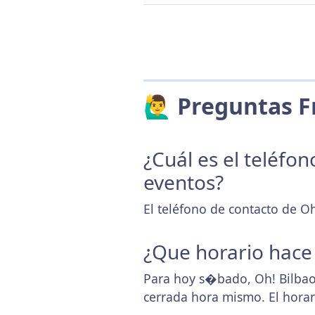
🙋‍♂️ Preguntas
¿Cuál es el teléfo
eventos?
El teléfono de contacto de O
¿Que horario hace
Para hoy s�bado, Oh! Bilbao
cerrada hora mismo. El hora