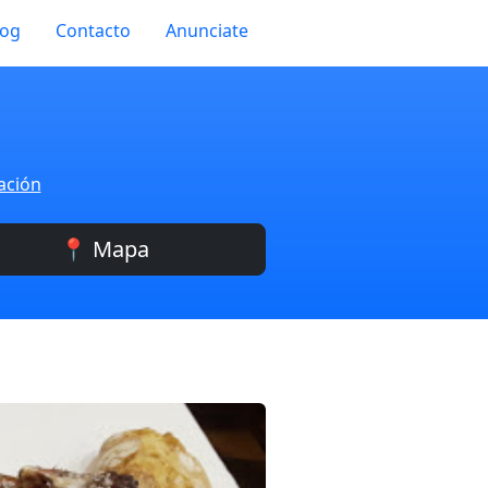
log
Contacto
Anunciate
ación
📍 Mapa