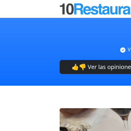
V
👍👎 Ver las opinion