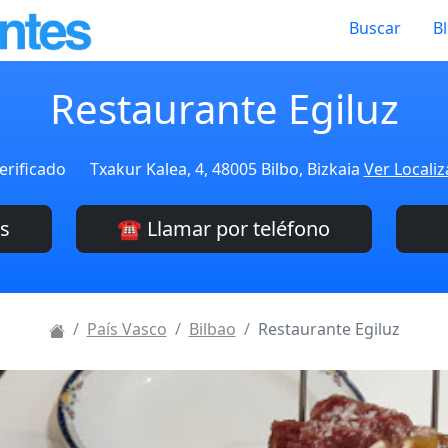
Buscar
B
Restaurante Egiluz
erificado
Txakur Kalea, 4, 48005 Bilbo, Bizkaia
Ver Localiz
es
☎️ Llamar por teléfono
País Vasco
Bilbao
Restaurante Egiluz