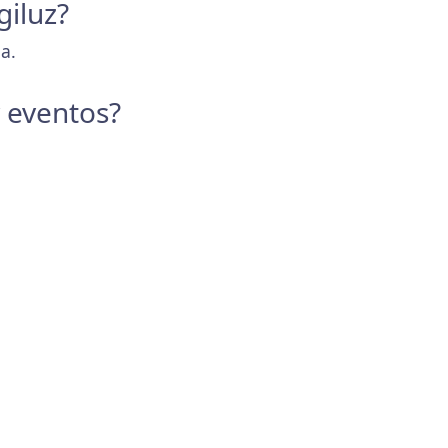
giluz?
a.
y eventos?