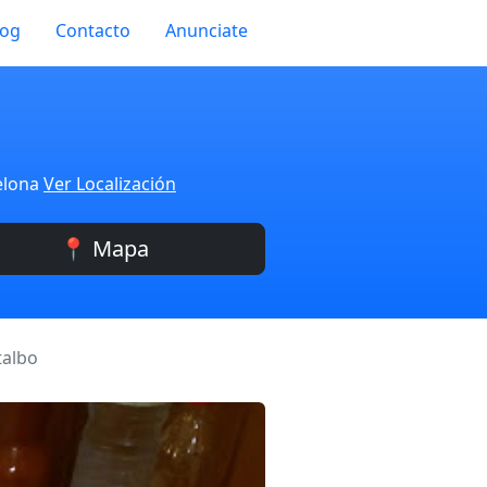
log
Contacto
Anunciate
celona
Ver Localización
📍 Mapa
talbo