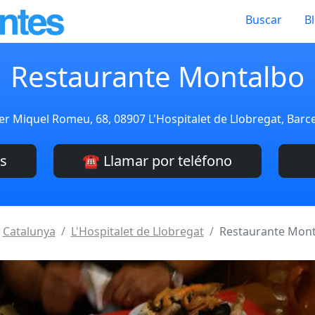
Buscar
B
Restaurante Montalbo
er Miquel Romeu, 68, 08907 L'Hospitalet de Llobregat, Bar
es
☎️ Llamar por teléfono
Catalunya
L'Hospitalet de Llobregat
Restaurante Mon