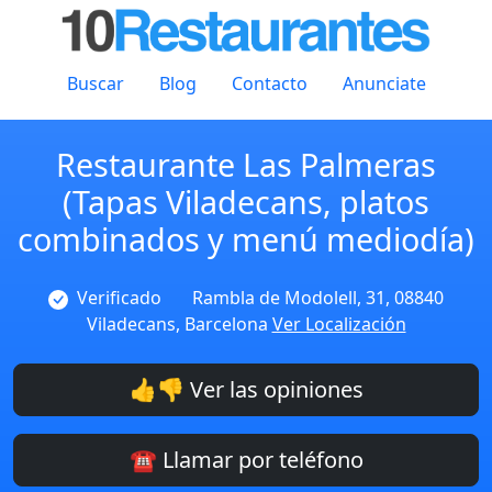
Buscar
Blog
Contacto
Anunciate
Restaurante Las Palmeras
(Tapas Viladecans, platos
combinados y menú mediodía)
Verificado
Rambla de Modolell, 31, 08840
Viladecans, Barcelona
Ver Localización
👍👎 Ver las opiniones
☎️ Llamar por teléfono