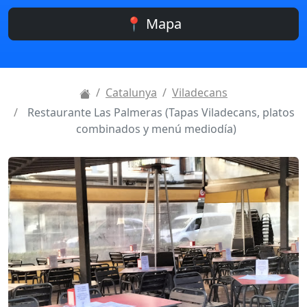
📍 Mapa
Catalunya
Viladecans
Restaurante Las Palmeras (Tapas Viladecans, platos
combinados y menú mediodía)