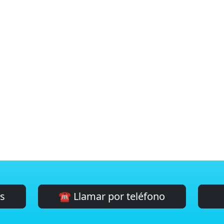
es
☎️ Llamar por teléfono