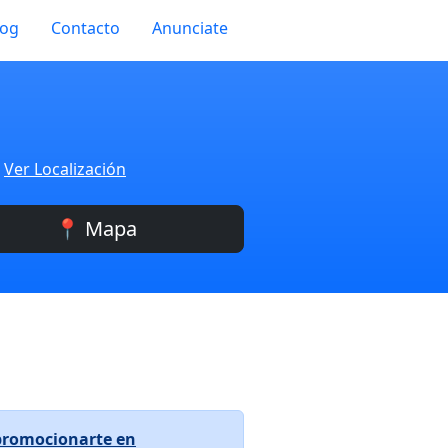
log
Contacto
Anunciate
a
Ver Localización
📍 Mapa
promocionarte en