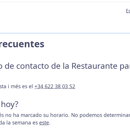
E
 Frecuentes
no de contacto de la Restaurante p
sta i més es el
+34 622 38 03 52
 hoy?
és no ha marcado su horario. No podemos determinar s
oda la semana es
este
.