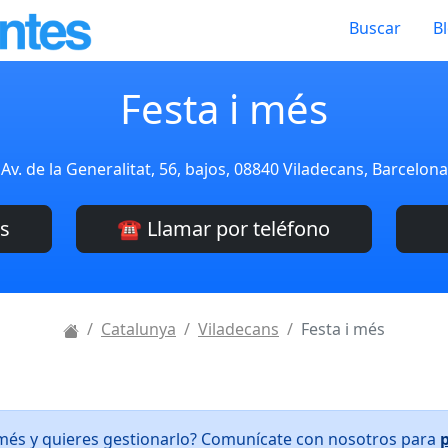
Buscar
B
Festa i més
Av. de la Generalitat, 56, bajos, 08840 Viladecans, Barcelon
es
☎️ Llamar por teléfono
Catalunya
Viladecans
Festa i més
i més y quieres gestionarlo? Comunícate con nosotros para