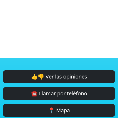
👍👎 Ver las opiniones
☎️ Llamar por teléfono
📍 Mapa