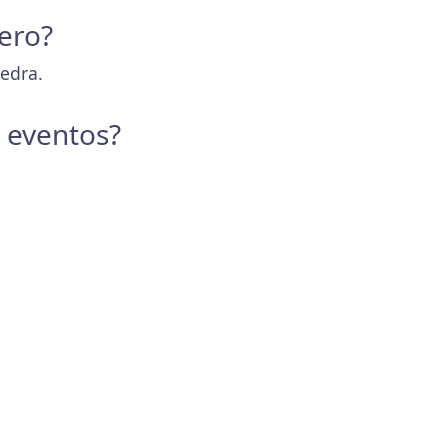
Kero?
vedra.
y eventos?