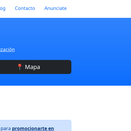
log
Contacto
Anunciate
ización
📍 Mapa
s para
promocionarte en