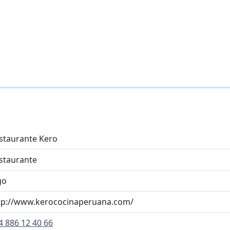
staurante Kero
staurante
go
tp://www.kerococinaperuana.com/
4 886 12 40 66