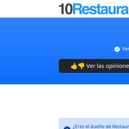
Ver
👍👎 Ver las opinion
¿Eres el dueño de Restau