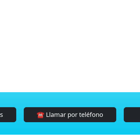
es
☎️ Llamar por teléfono