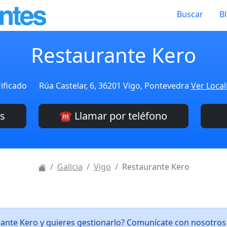
Buscar
B
Restaurante Kero
ificado
Rúa Castelar, 6, 36201 Vigo, Pontevedra
Ver Local
es
☎️ Llamar por teléfono
Galicia
Vigo
Restaurante Kero
rante Kero y quieres gestionarlo? Comunícate con nosotro