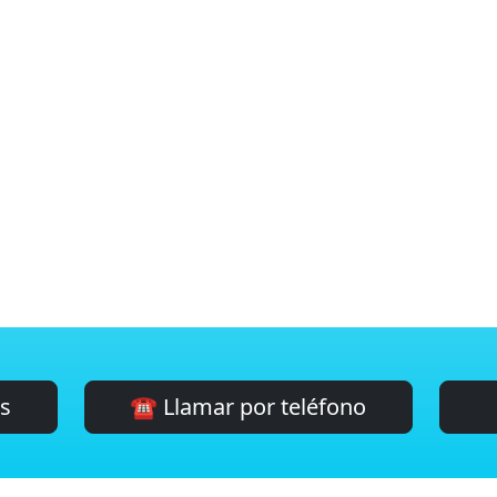
es
☎️ Llamar por teléfono