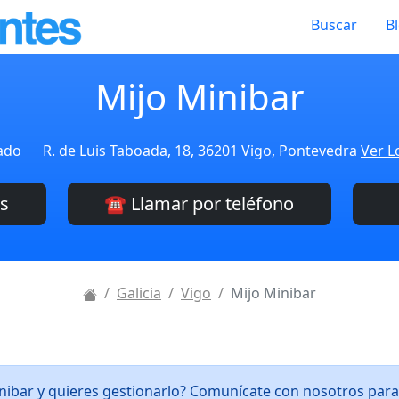
Buscar
B
Mijo Minibar
cado
R. de Luis Taboada, 18, 36201 Vigo, Pontevedra
Ver L
es
☎️ Llamar por teléfono
Galicia
Vigo
Mijo Minibar
inibar y quieres gestionarlo? Comunícate con nosotros par