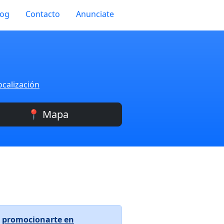
log
Contacto
Anunciate
ocalización
📍 Mapa
a
promocionarte en