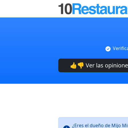
Verifi
👍👎 Ver las opinion
¿Eres el dueño de Mijo M