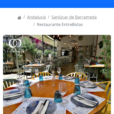
Andalucía
Sanlúcar de Barrameda
Restaurante EntreBotas