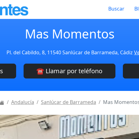
Buscar
B
Mas Momentos
Pl. del Cabildo, 8, 11540 Sanlúcar de Barrameda, Cádiz
Ve
es
☎️ Llamar por teléfono
Andalucía
Sanlúcar de Barrameda
Mas Momento