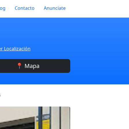
log
Contacto
Anunciate
r Localización
📍 Mapa
s