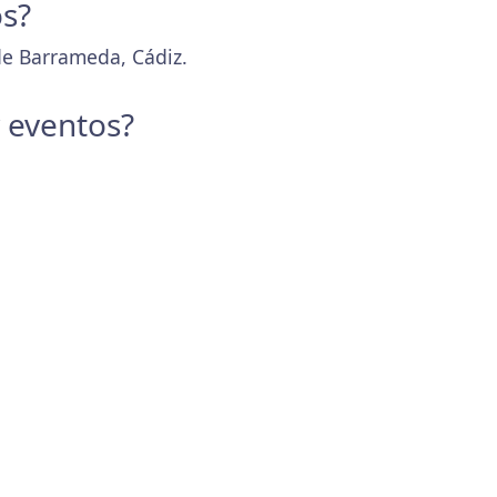
os?
 de Barrameda, Cádiz.
y eventos?