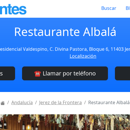
Buscar
B
Restaurante Albalá
sidencial Valdespino, C. Divina Pastora, Bloque 6, 11403 Je
Localización
es
☎️ Llamar por teléfono
Andalucía
Jerez de la Frontera
Restaurante Albalá