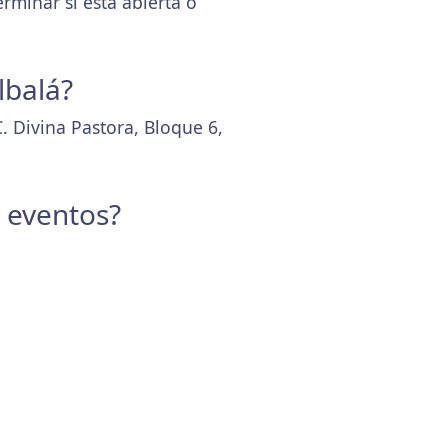
minar si está abierta o
lbalá?
. Divina Pastora, Bloque 6,
y eventos?