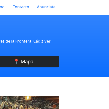
log
Contacto
Anunciate
rez de la Frontera, Cádiz
Ver
📍 Mapa