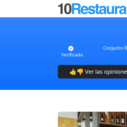
Conjunto Re
Verificado
👍👎 Ver las opinion