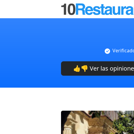
Verificad
👍👎 Ver las opinion