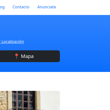
log
Contacto
Anunciate
 Localización
📍 Mapa