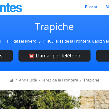
Buscar
B
Trapiche
o
Pl. Rafael Rivero, 3, 11403 Jerez de la Frontera, Cádiz
Ver
es
☎️ Llamar por teléfono
Andalucía
Jerez de la Frontera
Trapiche