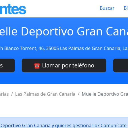
Buscar
B
lle Deportivo Gran Can
ín Blanco Torrent, 46, 35005 Las Palmas de Gran Canaria, L
es
☎️ Llamar por teléfono
rias
Las Palmas de Gran Canaria
Muelle Deportivo Gr
 Deportivo Gran Canaria y quieres gestionarlo? Comunícate