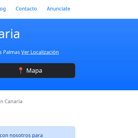
log
Contacto
Anunciate
aria
as Palmas
Ver Localización
📍 Mapa
an Canaria
 con nosotros para