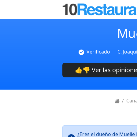
Mue
Verificado
C. Joaqu
👍👎 Ver las opinion
Cana
¿Eres el dueño de Muelle