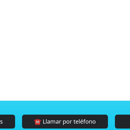
es
☎️ Llamar por teléfono