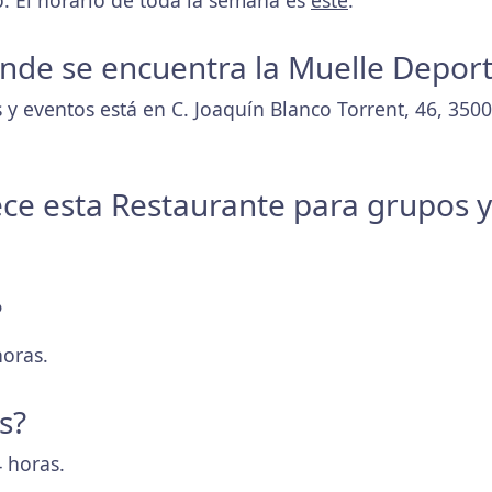
. El horario de toda la semana es
este
.
donde se encuentra la Muelle Depor
 y eventos está en C. Joaquín Blanco Torrent, 46, 350
ece esta Restaurante para grupos 
?
horas.
s?
 horas.