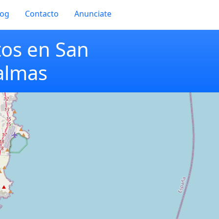
log
Contacto
Anunciate
tos en San
almas