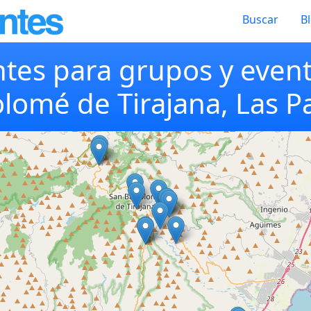
Buscar
B
tes para grupos y even
olomé de Tirajana, Las P