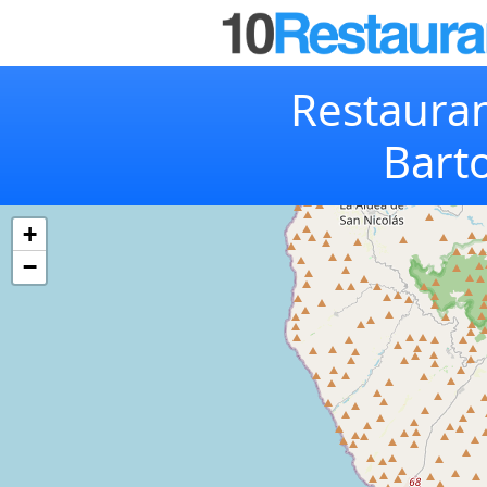
Restauran
Bart
+
−