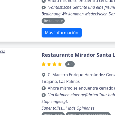
Ahora mismo se encuentra cerrado 
"Fantastische Gerichte und eine freun
Bedienung.Wir kommen wieder.Vielen Dan
Restaurante
Más Información
Restaurante Mirador Santa L
4.3
C. Maestro Enrique Hernández Gonzá
Tirajana, Las Palmas
Ahora mismo se encuentra cerrado 
"Im Rahmen einer geführten Tour habe
Stop eingelegt.
Super tolles..."
Más Opiniones
Restaurante
Restaurante mediterráneo