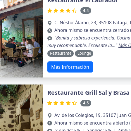
Restaurante El Labrador
4.4
C. Néstor Álamo, 23, 35108 Fataga,
Ahora mismo se encuentra cerrado 
"Bonita y sabrosa experiencia. Cocina
muy recomendable. Excelente la..."
Más O
Restaurante
Lounge
Más Información
Restaurante Grill Sal y Brasa
4.5
Av. de los Colegios, 19, 35107 Juan
Ahora mismo se encuentra abierto (
"Comida: 5/5 | Servicio: 5/5 | Ambie