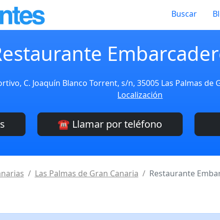
Buscar
B
Restaurante Embarcader
rtivo, C. Joaquín Blanco Torrent, s/n, 35005 Las Palmas de
Localización
es
☎️ Llamar por teléfono
narias
Las Palmas de Gran Canaria
Restaurante Emba