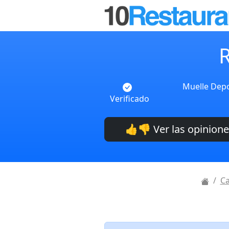
Muelle Depo
Verificado
👍👎 Ver las opinion
Ca