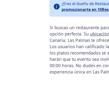
¿Eres el dueño de Restau
promocionarte en 10Res
Si buscas un restaurante par
opción perfecta. Su
ubicació
Canaria, Las Palmas te ofrece
Los usuarios han calificado l
los platos recomendados se e
harán que tu evento sea inol
00:00 horas. No dudes en cont
experiencia única en Las Pal