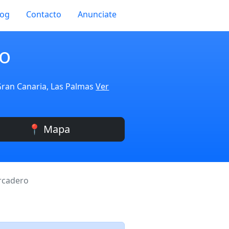
log
Contacto
Anunciate
o
 Gran Canaria, Las Palmas
Ver
📍 Mapa
rcadero