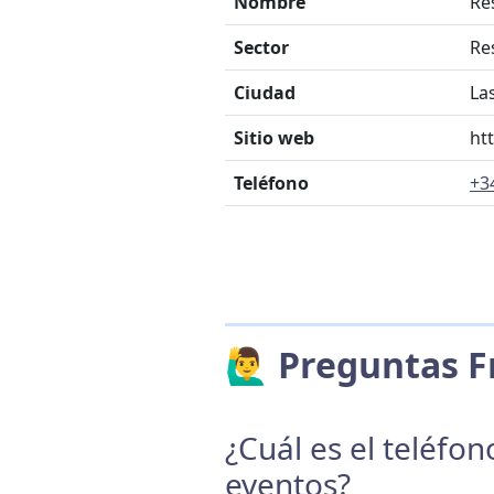
Nombre
Re
Sector
Re
Ciudad
La
Sitio web
ht
Teléfono
+3
🙋‍♂️ Preguntas
¿Cuál es el teléfo
eventos?