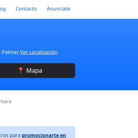
log
Contacto
Anunciate
as Palmas
Ver Localización
📍 Mapa
amara
tros para
promocionarte en