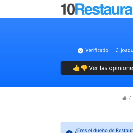
Verificado
C. Joaq
👍👎 Ver las opinion
¿Eres el dueño de Restau