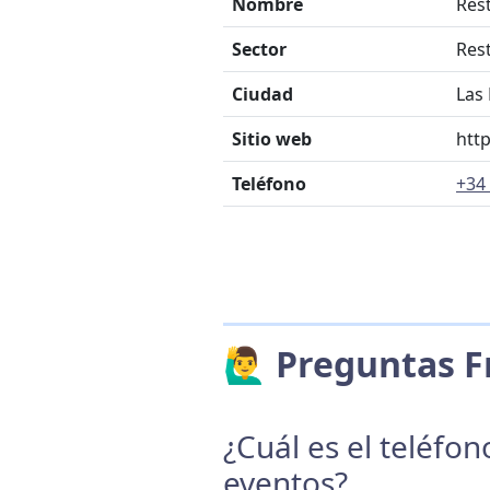
Nombre
Res
Sector
Res
Ciudad
Las
Sitio web
htt
Teléfono
+34 
🙋‍♂️ Preguntas
¿Cuál es el teléfo
eventos?