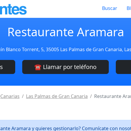
Buscar
B
Restaurante Aramara
uín Blanco Torrent, 5, 35005 Las Palmas de Gran Canaria, L
es
☎️ Llamar por teléfono
Canarias
Las Palmas de Gran Canaria
Restaurante Ar
rante Aramara y quieres gestionarlo? Comunícate con noso