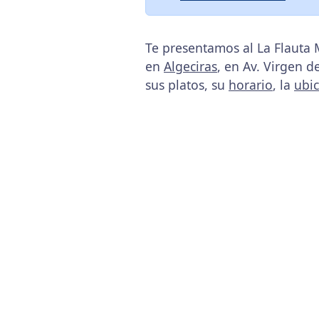
Te presentamos al La Flauta 
en
Algeciras
, en Av. Virgen d
sus platos, su
horario
, la
ubi