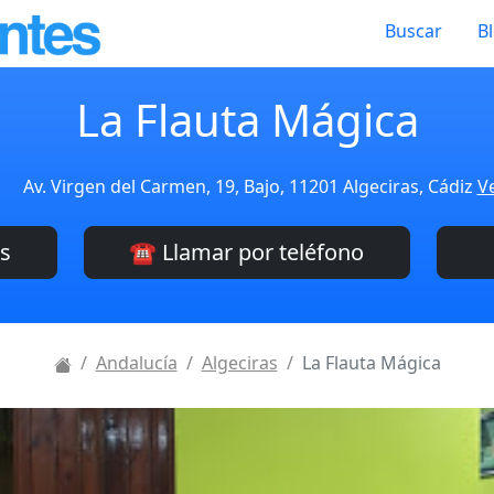
Buscar
B
La Flauta Mágica
Av. Virgen del Carmen, 19, Bajo, 11201 Algeciras, Cádiz
Ve
es
☎️ Llamar por teléfono
Andalucía
Algeciras
La Flauta Mágica