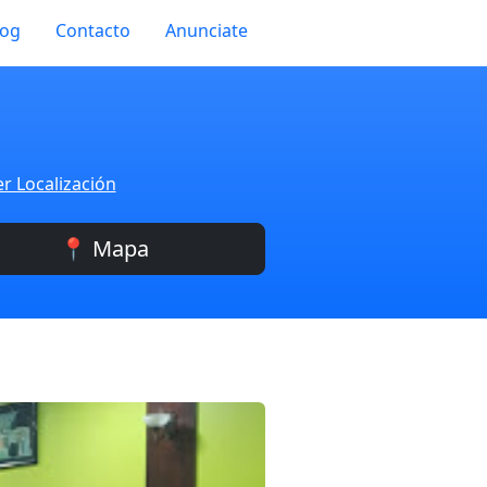
log
Contacto
Anunciate
r Localización
📍 Mapa