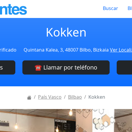
Buscar
B
Kokken
rificado
Quintana Kalea, 3, 48007 Bilbo, Bizkaia
Ver Local
es
☎️ Llamar por teléfono
País Vasco
Bilbao
Kokken