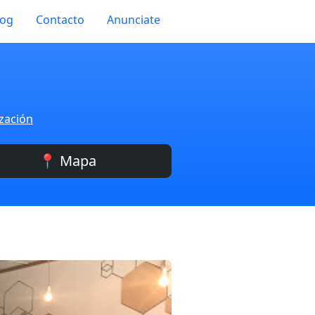
log
Contacto
Anunciate
ización
📍 Mapa