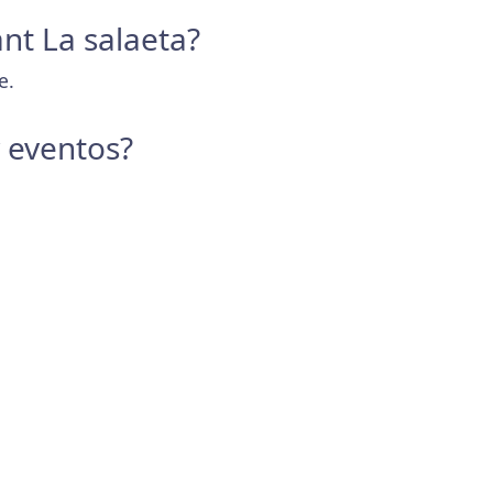
ant La salaeta?
e.
y eventos?