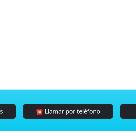
es
☎️ Llamar por teléfono