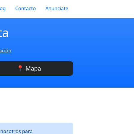
log
Contacto
Anunciate
ta
ación
📍 Mapa
n nosotros para