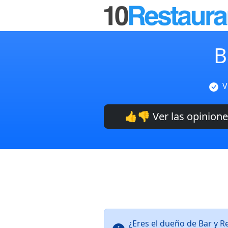
B
V
👍👎 Ver las opinion
¿Eres el dueño de Bar y R