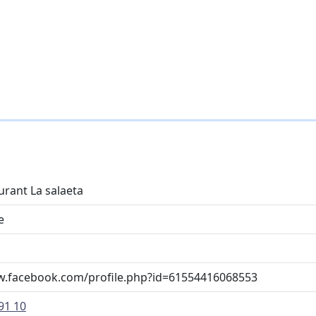
urant La salaeta
e
w.facebook.com/profile.php?id=61554416068553
91 10