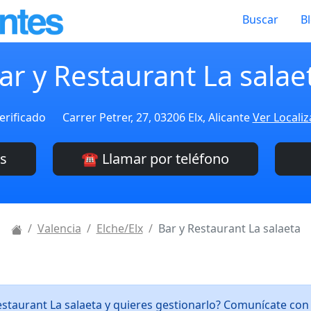
Buscar
B
ar y Restaurant La salae
erificado
Carrer Petrer, 27, 03206 Elx, Alicante
Ver Localiz
es
☎️ Llamar por teléfono
Valencia
Elche/Elx
Bar y Restaurant La salaeta
estaurant La salaeta y quieres gestionarlo? Comunícate co