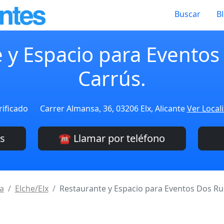
Buscar
B
 y Espacio para Evento
Carrús.
rificado
Carrer Almansa, 36, 03206 Elx, Alicante
Ver Local
es
☎️ Llamar por teléfono
a
Elche/Elx
Restaurante y Espacio para Eventos Dos Ru