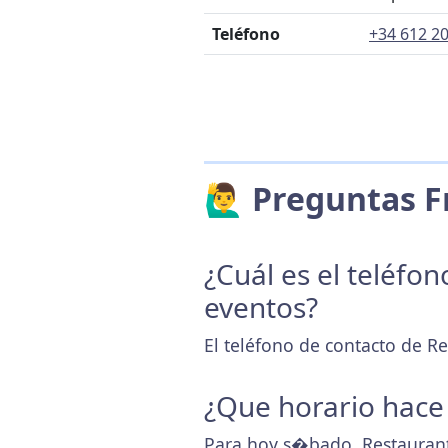
Teléfono
+34 612 20
🙋‍♂️ Preguntas
¿Cuál es el teléfo
eventos?
El teléfono de contacto de R
¿Que horario hace
Para hoy s�bado, Restaurant