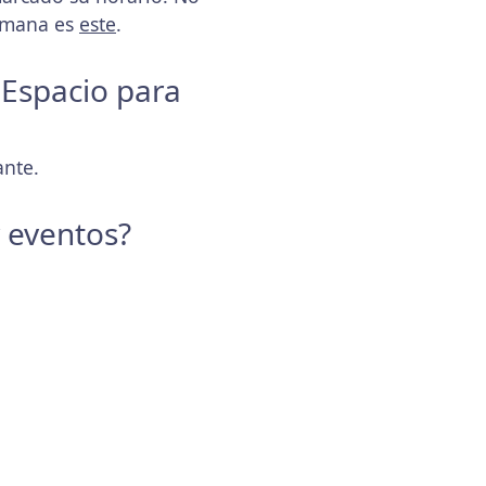
semana es
este
.
 Espacio para
ante.
y eventos?