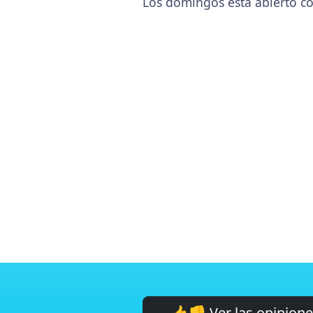
Los domingos está abierto co
👍👎 Ver las opinion