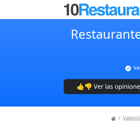
Restaurante
Ve
👍👎 Ver las opinion
Valenci