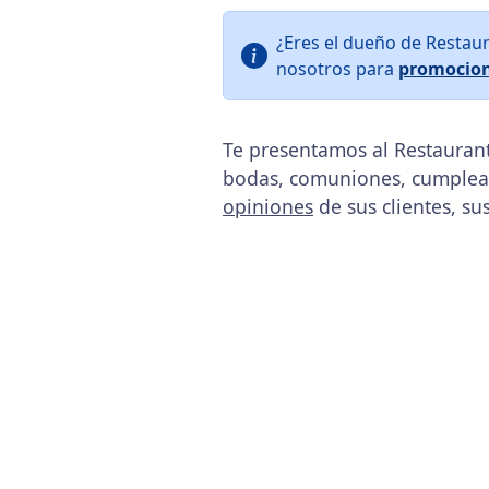
¿Eres el dueño de Restau
nosotros para
promocion
Te presentamos al Restaurant
bodas, comuniones, cumpleañ
opiniones
de sus clientes, su