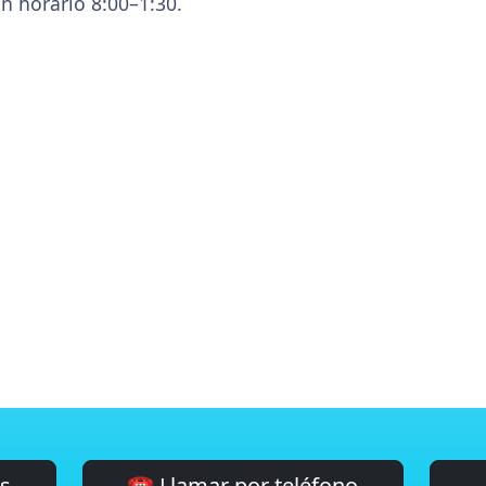
n horario 8:00–1:30.
es
☎️ Llamar por teléfono