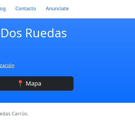
log
Contacto
Anunciate
s Dos Ruedas
ización
📍 Mapa
edas Carrús.