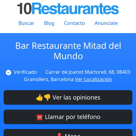
Buscar
Blog
Contacto
Anunciate
Bar Restaurante Mitad del
Mundo
Verificado
Carrer de Joanot Martorell, 68, 08403
Granollers, Barcelona
Ver Localización
👍👎 Ver las opiniones
☎️ Llamar por teléfono