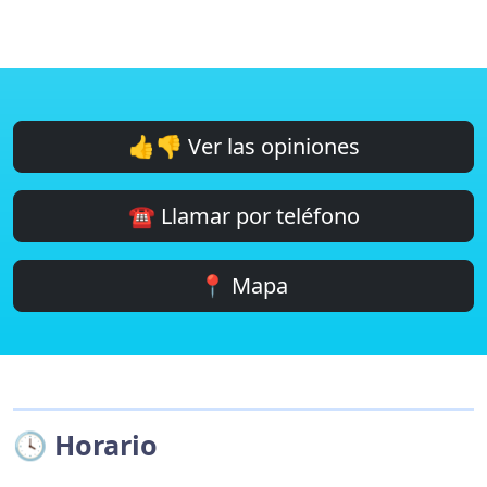
👍👎 Ver las opiniones
☎️ Llamar por teléfono
📍 Mapa
🕓 Horario