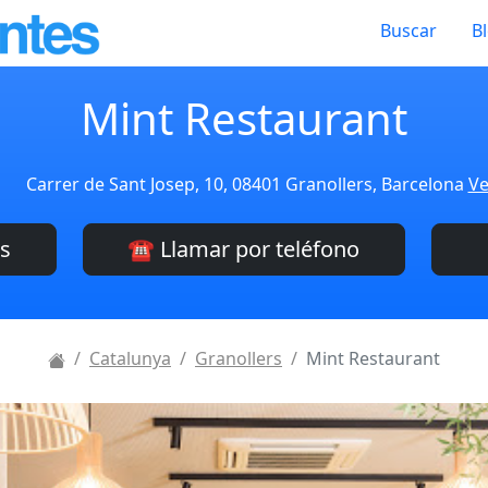
Buscar
B
Mint Restaurant
Carrer de Sant Josep, 10, 08401 Granollers, Barcelona
Ve
es
☎️ Llamar por teléfono
Catalunya
Granollers
Mint Restaurant