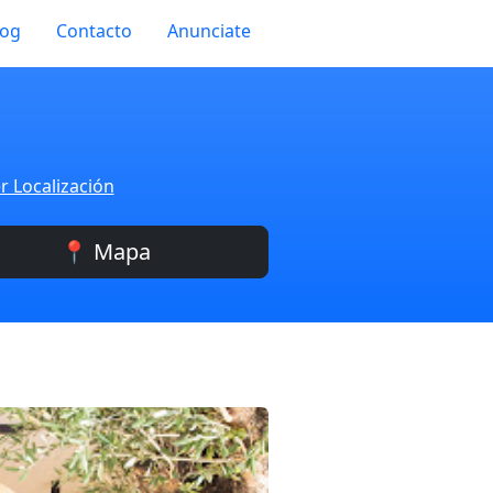
log
Contacto
Anunciate
r Localización
📍 Mapa