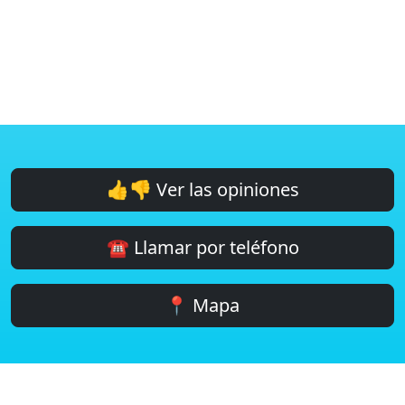
👍👎 Ver las opiniones
☎️ Llamar por teléfono
📍 Mapa