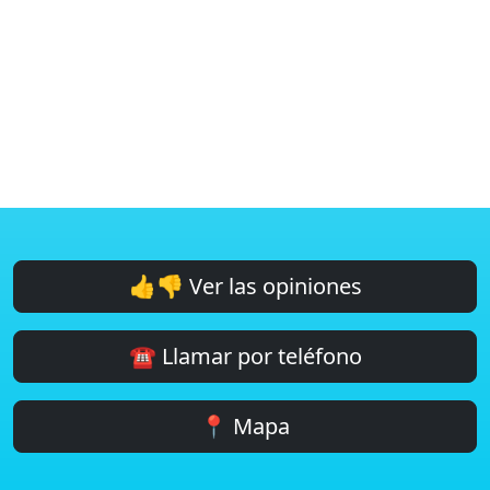
👍👎 Ver las opiniones
☎️ Llamar por teléfono
📍 Mapa