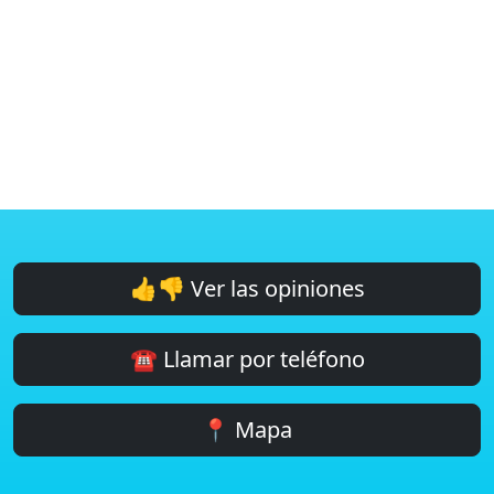
👍👎 Ver las opiniones
☎️ Llamar por teléfono
📍 Mapa