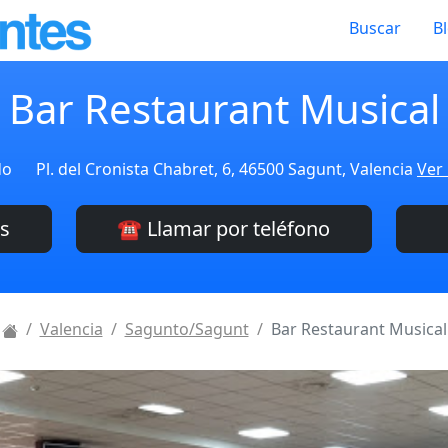
Buscar
B
Bar Restaurant Musical
do
Pl. del Cronista Chabret, 6, 46500 Sagunt, Valencia
Ver 
es
☎️ Llamar por teléfono
Valencia
Sagunto/Sagunt
Bar Restaurant Musical