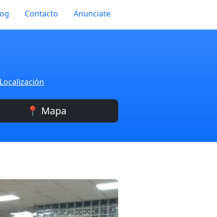
log
Contacto
Anunciate
Localización
📍 Mapa