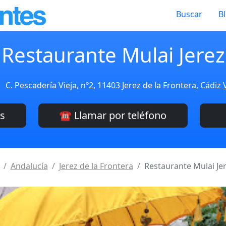
Buscar
B
Restaurante Mulai Jerez
C. Pescadería Vieja, nº2, 11403 Jerez de la Frontera, Cádiz
es
☎️ Llamar por teléfono
Andalucía
Jerez de la Frontera
Restaurante Mulai Je