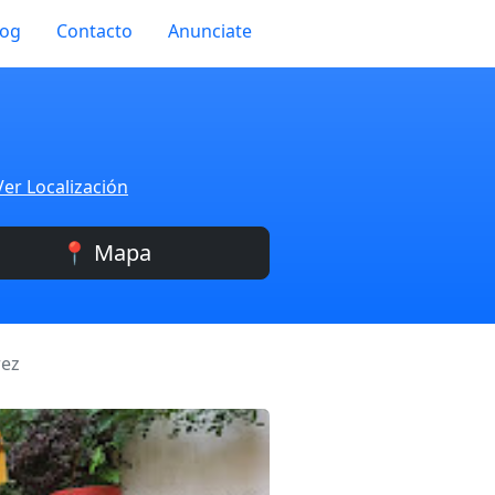
log
Contacto
Anunciate
Ver Localización
📍 Mapa
rez