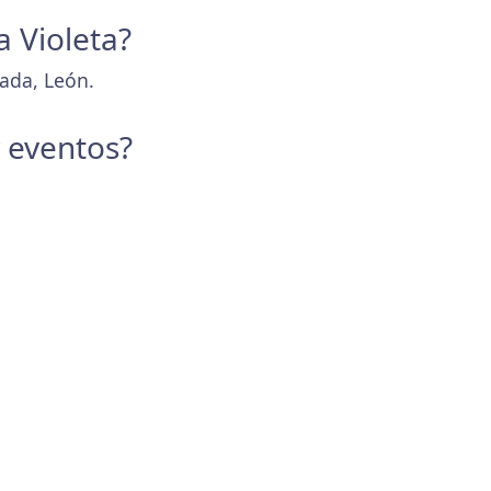
a Violeta?
rada, León.
y eventos?