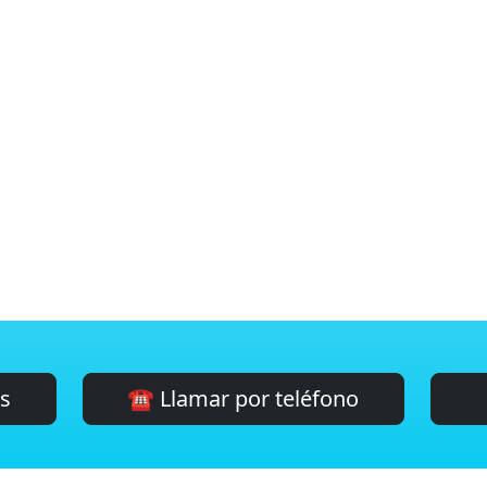
es
☎️ Llamar por teléfono