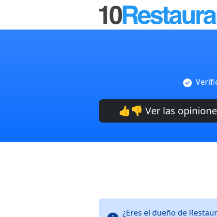
Verif
👍👎 Ver las opinion
¿Eres el dueño de Restau