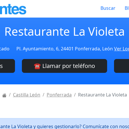
Buscar
B
Restaurante La Violeta
icado
Pl. Ayuntamiento, 6, 24401 Ponferrada, León
Ver Lo
es
☎️ Llamar por teléfono
Castilla León
Ponferrada
Restaurante La Violeta
rante La Violeta y quieres gestionarlo? Comunícate con nos