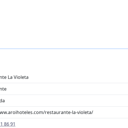
te La Violeta
nte
da
ww.aroihoteles.com/restaurante-la-violeta/
1 86 91