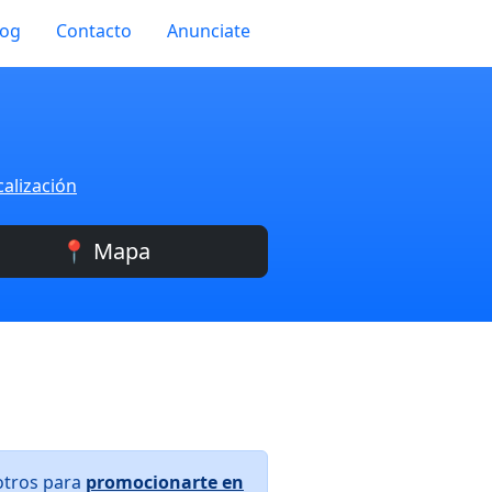
log
Contacto
Anunciate
calización
📍 Mapa
otros para
promocionarte en