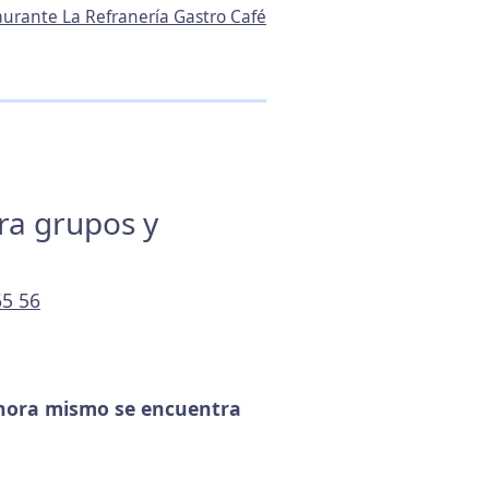
aurante La Refranería Gastro Café
ara grupos y
65 56
hora mismo se encuentra