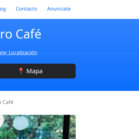
log
Contacto
Anunciate
ro Café
Ver Localización
📍 Mapa
o Café