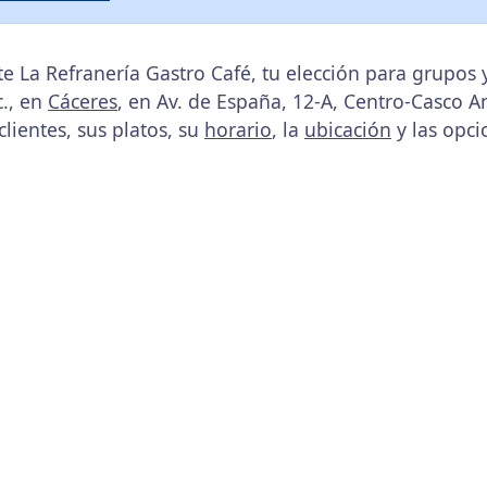
e La Refranería Gastro Café, tu elección para grupos 
., en
Cáceres
, en Av. de España, 12-A, Centro-Casco A
clientes, sus platos, su
horario
, la
ubicación
y las opci