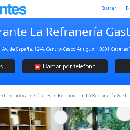
Buscar
B
rante La Refranería Gast
Av. de España, 12-A, Centro-Casco Antiguo, 10001 Cáceres
es
☎️ Llamar por teléfono
Extremadura
Cáceres
Restaurante La Refranería Gastr