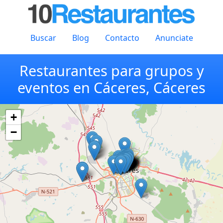
Buscar
Blog
Contacto
Anunciate
Restaurantes para grupos y
eventos en Cáceres, Cáceres
+
−