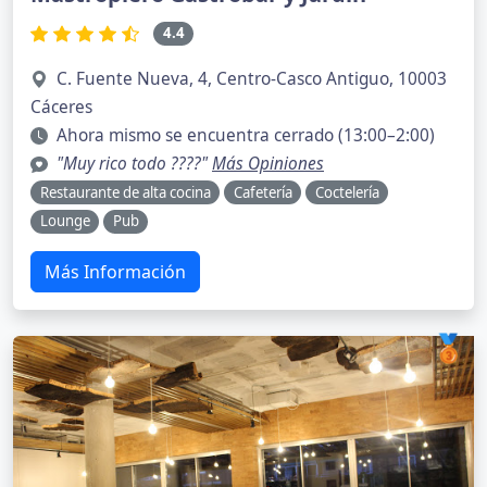
4.4
C. Fuente Nueva, 4, Centro-Casco Antiguo, 10003
Cáceres
Ahora mismo se encuentra cerrado (13:00–2:00)
"Muy rico todo ????"
Más Opiniones
Restaurante de alta cocina
Cafetería
Coctelería
Lounge
Pub
Más Información
🥉