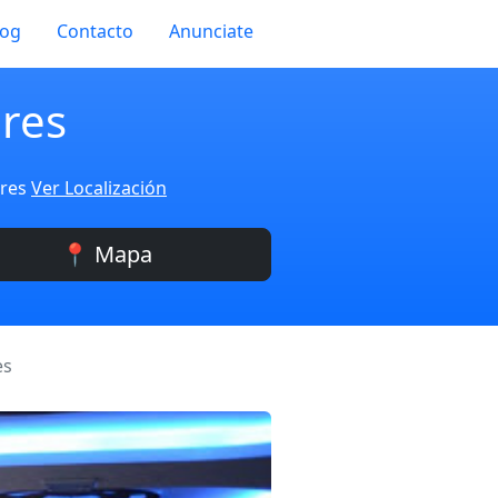
log
Contacto
Anunciate
res
eres
Ver Localización
📍 Mapa
es