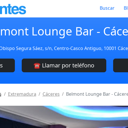
Buscar
B
lmont Lounge Bar - Cáce
 Obispo Segura Sáez, s/n, Centro-Casco Antiguo, 10001 Các
es
☎️ Llamar por teléfono
Extremadura
Cáceres
Belmont Lounge Bar - Cácer