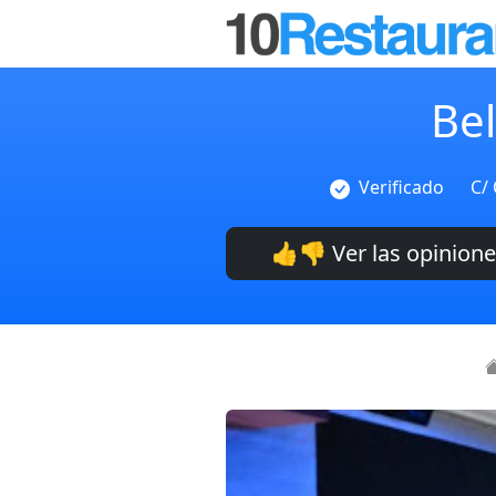
Be
Verificado
C/
👍👎 Ver las opinion