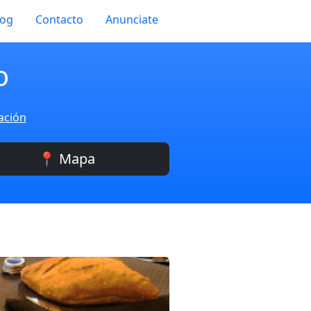
log
Contacto
Anunciate
o
ación
📍 Mapa