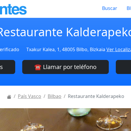
Buscar
B
Restaurante Kalderapek
erificado
Txakur Kalea, 1, 48005 Bilbo, Bizkaia
Ver Localiz
es
☎️ Llamar por teléfono
País Vasco
Bilbao
Restaurante Kalderapeko