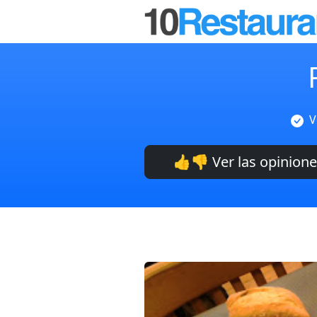
V
👍👎 Ver las opinion