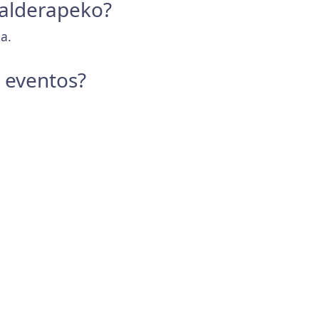
Kalderapeko?
a.
y eventos?